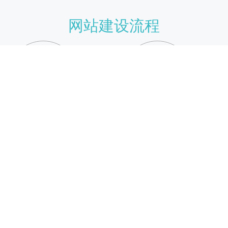
网站建设流程
需求分析
策略建议
01
02
倾听需求，确定目
项目组头脑风暴确
标
定实方式
原型设计
视觉设计
03
04
确定页面大概内容
色彩和元素设定，
和基础布局
结构和布局规范
前端制作
功能开发