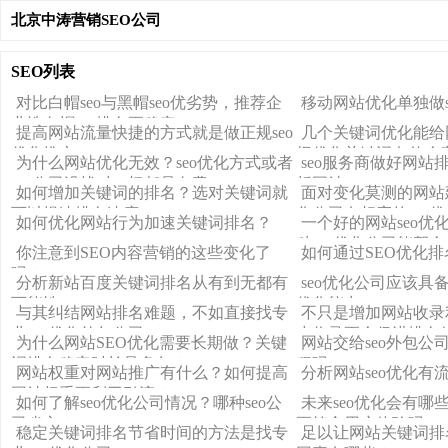
北京中涛营销SEO公司
SEO列表
对比白帽seo与黑帽seo优劣势，推荐企
移动网站优化单独做s
业选白帽seo排名更稳定
提高网站流量快捷的方式就是做正规seo
几个关键词优化能给
优化推广
择优化关键词有什么
为什么网站优化无效？seo优化方式或者
seo服务商做好网站
seo公司没找对一切都是白费
析网站
如何增加关键词的排名？选对关键词就
面对变化莫测的网站
可以提速排名速度
化公司有相应的seo
如何优化网站行为加速关键词排名？
一个好的网站seo优
种seo优化公司能帮
你注意到SEO内容营销的这些变化了
如何通过SEO优化
吗？
分析新站百度关键词排名从有到无都有
seo优化公司应该具
可能性
优化能力？
与其纠结网站排名难题，不如直接找专
不只是增加网站收录
业seo优化外包公司
少收录更会促进排名
为什么网站SEO优化需要长期做？关键
网站交给seo外包公
词排名稳定时长是多久？
程吗？
网站权重对网站推广有什么？如何提高
分析网站seo优化有
网站权重更利于引流？
如何了解seo优化公司情况？哪种seo公
未来seo优化会有哪些
司省心？
更符合用户体验吗？
稳定关键词排名节省时间的方法是找专
足以让网站关键词排