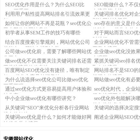
业seo优化公司
因素有哪些？
SEO优化作用是什么？为什么SEO比
SEO能做什么？不
SEM更重要？
有流量等功能
利用用户粘性提高网站排名引流效果更
关键词排名优化对企
好
影响网站访问量
如何让你的网站不再是花瓶？seo优化公
seo存在的意义是什
司来帮你的网站升值
体验与seo优化有什
初学者从事SEM工作的技巧有哪些
对于网站而言SEO优
时进行
结合百度搜索引擎规则，网站优化公司
企业网站优化不管需
总能在seo算法中找到出路
要真实流量
公司做seo优化前，需要了解哪些网站优
企业做seo优化没效果
化要点？
点误区
做seo优化不仅需要关注关键词排名还需
紧抓关键词seo排名
要关注流量的稳定性
取有效流量
百度网站SEO优化没有捷径，唯有制定
网站排名不是SEO
好seo优化方案且长期坚持
把握有效流量
为什么说选择seo优化公司比做seo优化
网站做seo优化有必
更重要呢？
通过seo优化方式更容易提高用户体验和
seo优化时代，企业站
转化率
服务挖掘更大潜力
中小企业做seo优化有哪些讲究？
seo优化外包能解决哪
外包价格多少？
从关键词“SEO”来优化分析各行业网站
关键词的选择决定搜
排名的好处
关键词seo优化是什么？如何才能做好网
阐述企业网站SEO
站优化带来流量？
安徽网站优化