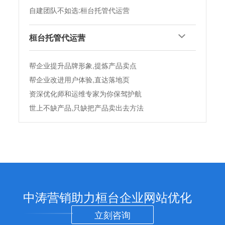
整站优化
企业网站制作
IOS软件开发
公司概况
微信定制开发
AI+seo优化
品牌网站设计
安卓应用开发
SEO优化
扫码联系客服
百度SEO诊断
外贸网站建设
IOS原开发
百度优化
网站托管
营销型网站建设
APP开发服务
关键词排名
北京SEO
上海SEO
广州SEO
深圳SEO
煜程
云直达
saasEE
搜排名
SaasWe
词站
未来机器人
SiteMap
SEO导航
Copyright @2024
中涛营销SEO优化公司
中涛营销SEO公司专注桓台网站优化SEO服务
188-1011-8859
187-0113-1950
QQ:617314622
QQ:77176696