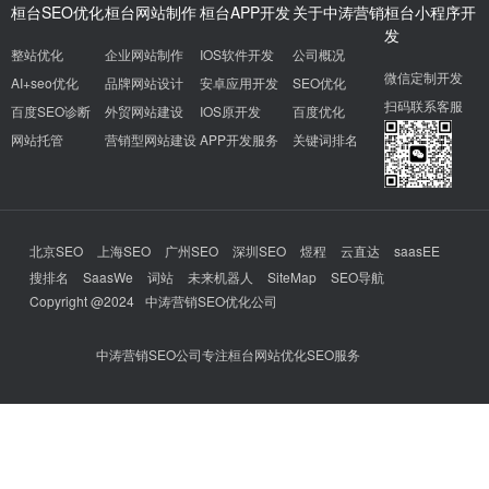
桓台SEO优化
桓台网站制作
桓台APP开发
关于中涛营销
桓台小程序开
发
整站优化
企业网站制作
IOS软件开发
公司概况
微信定制开发
AI+seo优化
品牌网站设计
安卓应用开发
SEO优化
扫码联系客服
百度SEO诊断
外贸网站建设
IOS原开发
百度优化
网站托管
营销型网站建设
APP开发服务
关键词排名
北京SEO
上海SEO
广州SEO
深圳SEO
煜程
云直达
saasEE
搜排名
SaasWe
词站
未来机器人
SiteMap
SEO导航
Copyright @2024
中涛营销SEO优化公司
中涛营销SEO公司专注桓台网站优化SEO服务