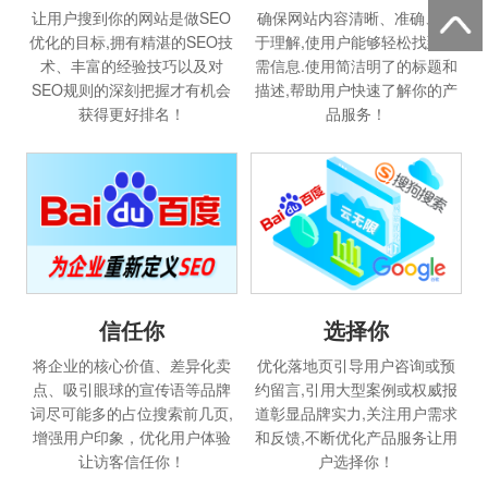
让用户搜到你的网站是做SEO
确保网站内容清晰、准确、易
优化的目标,拥有精湛的SEO技
于理解,使用户能够轻松找到所
术、丰富的经验技巧以及对
需信息.使用简洁明了的标题和
SEO规则的深刻把握才有机会
描述,帮助用户快速了解你的产
获得更好排名！
品服务！
选择你
信任你
优化落地页引导用户咨询或预
将企业的核心价值、差异化卖
约留言,引用大型案例或权威报
点、吸引眼球的宣传语等品牌
道彰显品牌实力,关注用户需求
词尽可能多的占位搜索前几页,
和反馈,不断优化产品服务让用
增强用户印象，优化用户体验
户选择你！
让访客信任你！