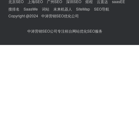
北京SEO
上海SEO
广州SEO
深圳SEO
煜程
云直达
saasEE
搜排名
SaasWe
词站
未来机器人
SiteMap
SEO导航
Copyright @2024
中涛营销SEO优化公司
中涛营销SEO公司专注桓台网站优化SEO服务