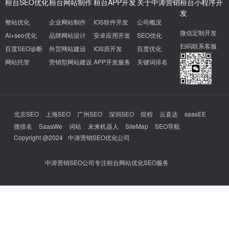
桓台SEO优化
桓台网站制作
桓台APP开发
关于中涛营销
桓台小程序开
发
整站优化
企业网站制作
IOS软件开发
公司概况
微信定制开发
AI+seo优化
品牌网站设计
安卓应用开发
SEO优化
扫码联系客服
百度SEO诊断
外贸网站建设
IOS原开发
百度优化
网站托管
营销型网站建设
APP开发服务
关键词排名
北京SEO
上海SEO
广州SEO
深圳SEO
煜程
云直达
saasEE
搜排名
SaasWe
词站
未来机器人
SiteMap
SEO导航
Copyright @2024
中涛营销SEO优化公司
中涛营销SEO公司专注桓台网站优化SEO服务