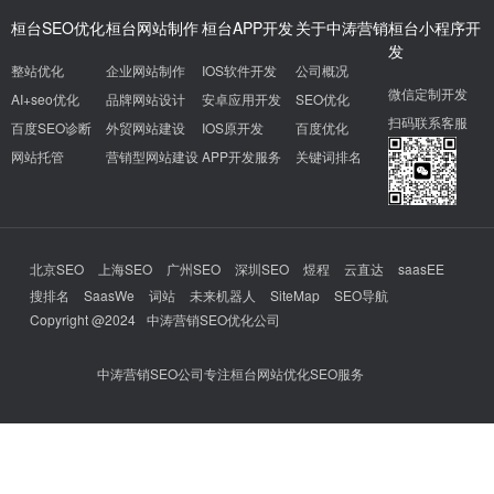
桓台SEO优化
桓台网站制作
桓台APP开发
关于中涛营销
桓台小程序开
发
整站优化
企业网站制作
IOS软件开发
公司概况
微信定制开发
AI+seo优化
品牌网站设计
安卓应用开发
SEO优化
扫码联系客服
百度SEO诊断
外贸网站建设
IOS原开发
百度优化
网站托管
营销型网站建设
APP开发服务
关键词排名
北京SEO
上海SEO
广州SEO
深圳SEO
煜程
云直达
saasEE
搜排名
SaasWe
词站
未来机器人
SiteMap
SEO导航
Copyright @2024
中涛营销SEO优化公司
中涛营销SEO公司专注桓台网站优化SEO服务