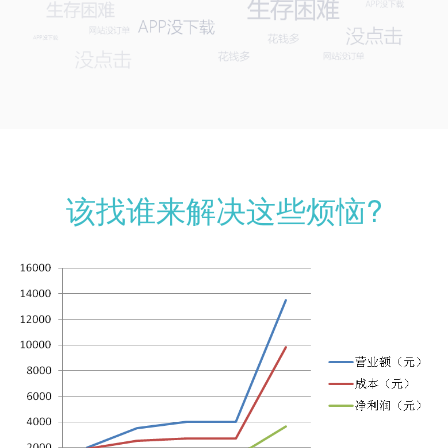
该找谁来解决这些烦恼?