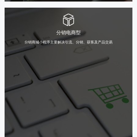
企业服务型
分销电商型
从百度获取更多流量
分销商城小程序主要解决引流、分销、获客及产品交易
入口触达客户需求场景
信息流和百家号推荐
文章落地页自动挂载
立即咨询