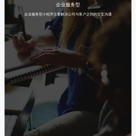
内容文案型
企业服务型
从百度获取更多流量
企业服务型小程序主要解决公司与客户之间的交互沟通
入口触达客户需求场景
信息流和百家号推荐
文章落地页自动挂载
立即咨询