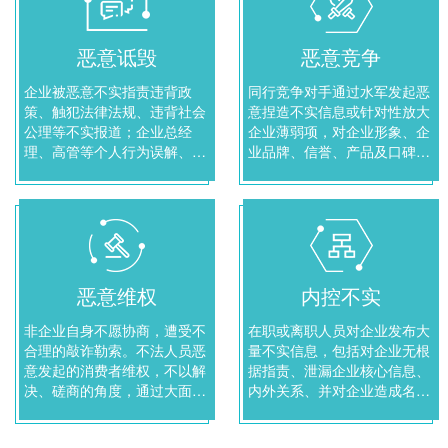
恶意诋毁
恶意竞争
企业被恶意不实指责违背政
同行竞争对手通过水军发起恶
策、触犯法律法规、违背社会
意捏造不实信息或针对性放大
公理等不实报道；企业总经
企业薄弱项，对企业形象、企
理、高管等个人行为误解、误
业品牌、信誉、产品及口碑进
导大众、放大言论失当的恶意
行打击的恶意竞争行为。
诋毁行为。
恶意维权
内控不实
非企业自身不愿协商，遭受不
在职或离职人员对企业发布大
合理的敲诈勒索。不法人员恶
量不实信息，包括对企业无根
意发起的消费者维权，不以解
据指责、泄漏企业核心信息、
决、磋商的角度，通过大面积
内外关系、并对企业造成名
发布不实言论而引起的维权纠
誉、商誉侵权的内控不实行
纷行为。
为。